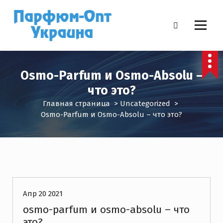
П
е
р
е
Парфюмерия и косметика оптом со склада в Украине
й
т
и
Osmo-Parfum и Osmo-Absolu –
к
что это?
с
о
Главная страница
>
Uncategorized
>
д
Osmo-Parfum и Osmo-Absolu – что это?
е
р
ж
и
Uncategorized
м
о
м
Апр 20 2021
у
osmo-parfum и osmo-absolu – что
это?